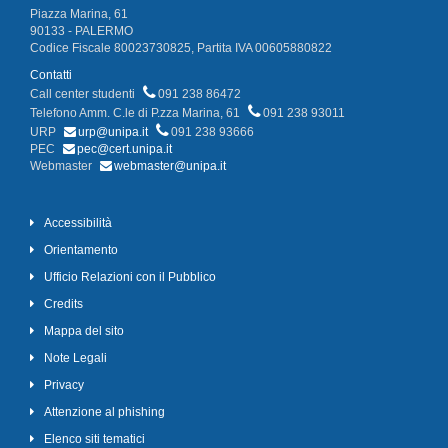
Piazza Marina, 61
90133 - PALERMO
Codice Fiscale 80023730825, Partita IVA 00605880822
Contatti
Call center studenti
091 238 86472
Telefono Amm. C.le di P.zza Marina, 61
091 238 93011
URP
urp@unipa.it
091 238 93666
PEC
pec@cert.unipa.it
Webmaster
webmaster@unipa.it
Accessibilità
Orientamento
Ufficio Relazioni con il Pubblico
Credits
Mappa del sito
Note Legali
Privacy
Attenzione al phishing
Elenco siti tematici