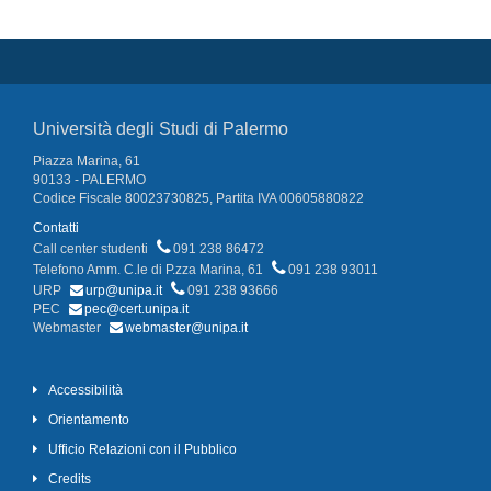
Università degli Studi di Palermo
Piazza Marina, 61
90133 - PALERMO
Codice Fiscale 80023730825, Partita IVA 00605880822
Contatti
Call center studenti
091 238 86472
Telefono Amm. C.le di P.zza Marina, 61
091 238 93011
URP
urp@unipa.it
091 238 93666
PEC
pec@cert.unipa.it
Webmaster
webmaster@unipa.it
Accessibilità
Orientamento
Ufficio Relazioni con il Pubblico
Credits