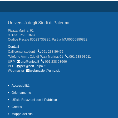
Università degli Studi di Palermo
Piazza Marina, 61
90133 - PALERMO
Codice Fiscale 80023730825, Partita IVA 00605880822
Contatti
Call center studenti
091 238 86472
Telefono Amm. C.le di P.zza Marina, 61
091 238 93011
URP
urp@unipa.it
091 238 93666
PEC
pec@cert.unipa.it
Webmaster
webmaster@unipa.it
Accessibilità
Orientamento
Ufficio Relazioni con il Pubblico
Credits
Mappa del sito