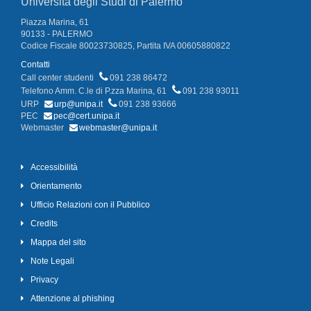
Università degli Studi di Palermo
Piazza Marina, 61
90133 - PALERMO
Codice Fiscale 80023730825, Partita IVA 00605880822
Contatti
Call center studenti
091 238 86472
Telefono Amm. C.le di P.zza Marina, 61
091 238 93011
URP
urp@unipa.it
091 238 93666
PEC
pec@cert.unipa.it
Webmaster
webmaster@unipa.it
Accessibilità
Orientamento
Ufficio Relazioni con il Pubblico
Credits
Mappa del sito
Note Legali
Privacy
Attenzione al phishing