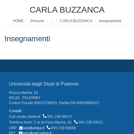
CARLA BUZZANCA
HOME
Persone
...
CARLA BUZZANCA
Insegnamenti
Insegnamenti
Università degli Studi di Palermo
Piazza Marina, 61
90133 - PALERMO
Codice Fiscale 80023730825, Partita IVA 00605880822
Contatti
Call center studenti
091 238 86472
Telefono Amm. C.le di P.zza Marina, 61
091 238 93011
URP
urp@unipa.it
091 238 93666
PEC
pec@cert.unipa.it