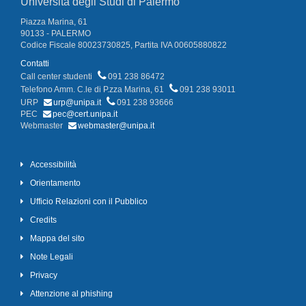
Università degli Studi di Palermo
Piazza Marina, 61
90133 - PALERMO
Codice Fiscale 80023730825, Partita IVA 00605880822
Contatti
Call center studenti
091 238 86472
Telefono Amm. C.le di P.zza Marina, 61
091 238 93011
URP
urp@unipa.it
091 238 93666
PEC
pec@cert.unipa.it
Webmaster
webmaster@unipa.it
Accessibilità
Orientamento
Ufficio Relazioni con il Pubblico
Credits
Mappa del sito
Note Legali
Privacy
Attenzione al phishing