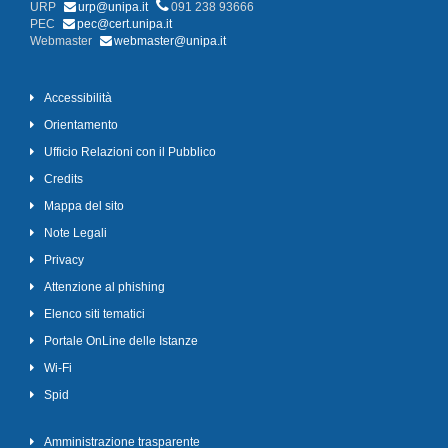
URP
urp@unipa.it
091 238 93666
PEC
pec@cert.unipa.it
Webmaster
webmaster@unipa.it
Accessibilità
Orientamento
Ufficio Relazioni con il Pubblico
Credits
Mappa del sito
Note Legali
Privacy
Attenzione al phishing
Elenco siti tematici
Portale OnLine delle Istanze
Wi-Fi
Spid
Amministrazione trasparente