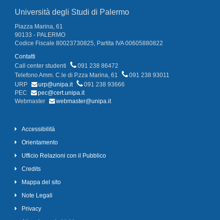
Università degli Studi di Palermo
Piazza Marina, 61
90133 - PALERMO
Codice Fiscale 80023730825, Partita IVA 00605880822
Contatti
Call center studenti
091 238 86472
Telefono Amm. C.le di P.zza Marina, 61
091 238 93011
URP
urp@unipa.it
091 238 93666
PEC
pec@cert.unipa.it
Webmaster
webmaster@unipa.it
Accessibilità
Orientamento
Ufficio Relazioni con il Pubblico
Credits
Mappa del sito
Note Legali
Privacy