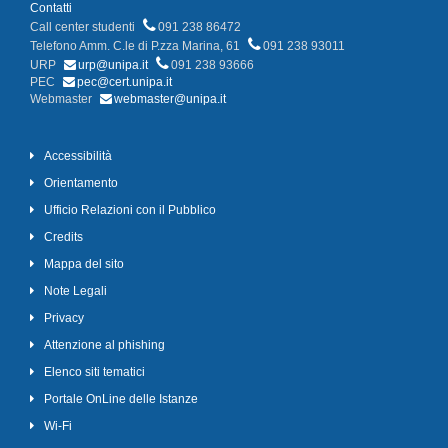
Contatti
Call center studenti
091 238 86472
Telefono Amm. C.le di P.zza Marina, 61
091 238 93011
URP
urp@unipa.it
091 238 93666
PEC
pec@cert.unipa.it
Webmaster
webmaster@unipa.it
Accessibilità
Orientamento
Ufficio Relazioni con il Pubblico
Credits
Mappa del sito
Note Legali
Privacy
Attenzione al phishing
Elenco siti tematici
Portale OnLine delle Istanze
Wi-Fi