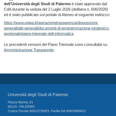
dell’Università degli Studi di Palermo
è stato approvato dal
CdA durante la seduta del 2 Luglio 2026 (delibera n. 606/2026)
ed è stato pubblicato sul portale di Ateneo al seguente indirizzo:
https://www.unipa.it/operazionetrasparenza/disposizioni-
generali/atti-generali/documenti-di-programmazione-strategico-
gestionale/piano-triennale-dell-informatica
Le precedenti versioni del Piano Triennale sono consultabii su
Amministrazione Trasparente
.
Università degli Studi di Palermo
Piazza Marina, 61
90133 - PALERMO
Codice Fiscale 80023730825, Partita IVA 00605880822