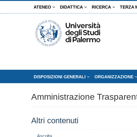
Salta
ATENEO
DIDATTICA
RICERCA
TERZA 
al
contenuto
principale
DISPOSIZIONI GENERALI
ORGANIZZAZIONE
Amministrazione Trasparen
Altri contenuti
Ascolta