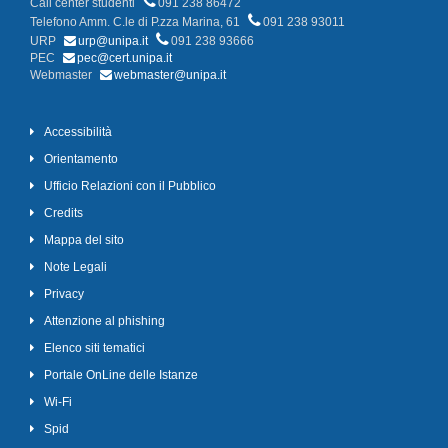
Call center studenti
091 238 86472
Telefono Amm. C.le di P.zza Marina, 61
091 238 93011
URP
urp@unipa.it
091 238 93666
PEC
pec@cert.unipa.it
Webmaster
webmaster@unipa.it
Accessibilità
Orientamento
Ufficio Relazioni con il Pubblico
Credits
Mappa del sito
Note Legali
Privacy
Attenzione al phishing
Elenco siti tematici
Portale OnLine delle Istanze
Wi-Fi
Spid