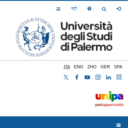
Salta
al
Toggle
Toggle
contenuto
Navigation
Navigation
principale
ITA
ENG
ZHO
GER
SPA