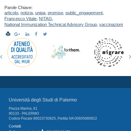
Parole Chiave:
articolo
,
notizia
,
unipa
,
promise
,
public_engagement
,
Francesco Vitale
,
NITAG
,
National Immunization Technical Advisory Group
,
vaccinazioni
Università degli Studi di Palermo
Piazza Marina, 61
90133 - PALERMO
Codice Fiscale 80023730825, Partita IVA 00605880822
Contatti