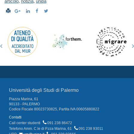
articolo
,
notizia
,
unipa
Università degli Studi di Palermo
Piazza Marina, 61
90133 - PALERMO
Codice Fiscale 80023730825, Partita IVA 00605880822
Contatti
Call center studenti
091 238 86472
Telefono Amm. C.le di P.zza Marina, 61
091 238 93011