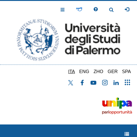
Salta
al
Toggle
Toggle
contenuto
Navigation
Navigation
principale
ITA
ENG
ZHO
GER
SPA