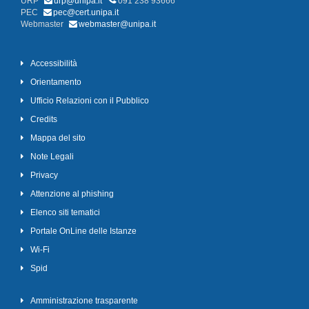
URP
urp@unipa.it
091 238 93666
PEC
pec@cert.unipa.it
Webmaster
webmaster@unipa.it
Accessibilità
Orientamento
Ufficio Relazioni con il Pubblico
Credits
Mappa del sito
Note Legali
Privacy
Attenzione al phishing
Elenco siti tematici
Portale OnLine delle Istanze
Wi-Fi
Spid
Amministrazione trasparente