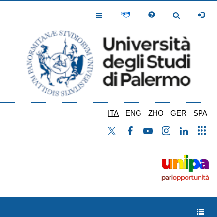
Salta
al
Toggle
Toggle
contenuto
Navigation
Navigation
principale
ITA
ENG
ZHO
GER
SPA