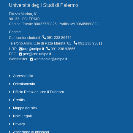
Università degli Studi di Palermo
Piazza Marina, 61
90133 - PALERMO
Codice Fiscale 80023730825, Partita IVA 00605880822
Contatti
Call center studenti
091 238 86472
Telefono Amm. C.le di P.zza Marina, 61
091 238 93011
URP
urp@unipa.it
091 238 93666
PEC
pec@cert.unipa.it
Webmaster
webmaster@unipa.it
Accessibilità
Orientamento
Ufficio Relazioni con il Pubblico
Credits
Mappa del sito
Note Legali
Privacy
Attenzione al phishing