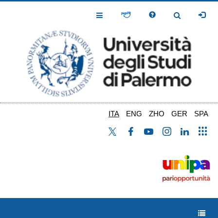
Salta
al
Toggle
Toggle
contenuto
Navigation
Navigation
principale
ITA
ENG
ZHO
GER
SPA