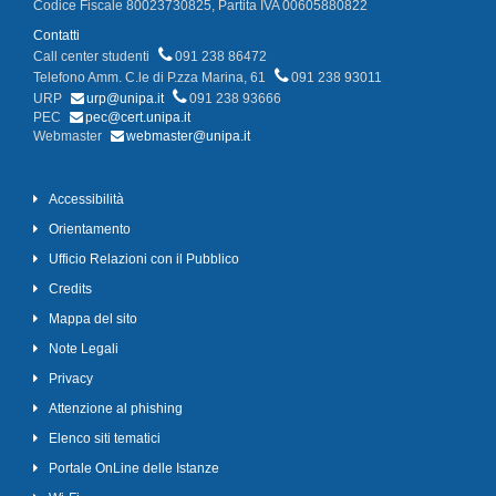
Codice Fiscale 80023730825, Partita IVA 00605880822
Contatti
Call center studenti
091 238 86472
Telefono Amm. C.le di P.zza Marina, 61
091 238 93011
URP
urp@unipa.it
091 238 93666
PEC
pec@cert.unipa.it
Webmaster
webmaster@unipa.it
Accessibilità
Orientamento
Ufficio Relazioni con il Pubblico
Credits
Mappa del sito
Note Legali
Privacy
Attenzione al phishing
Elenco siti tematici
Portale OnLine delle Istanze