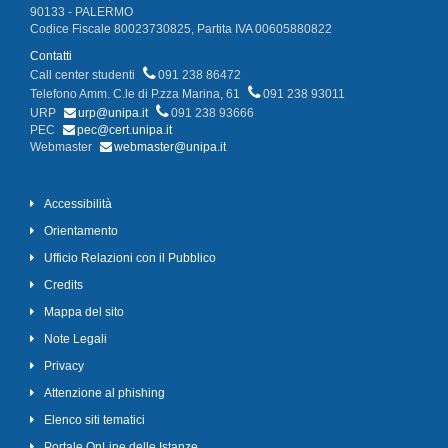
90133 - PALERMO
Codice Fiscale 80023730825, Partita IVA 00605880822
Contatti
Call center studenti
091 238 86472
Telefono Amm. C.le di P.zza Marina, 61
091 238 93011
URP
urp@unipa.it
091 238 93666
PEC
pec@cert.unipa.it
Webmaster
webmaster@unipa.it
Accessibilità
Orientamento
Ufficio Relazioni con il Pubblico
Credits
Mappa del sito
Note Legali
Privacy
Attenzione al phishing
Elenco siti tematici
Portale OnLine delle Istanze