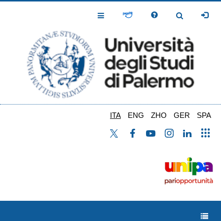
Salta
al
Toggle
Toggle
contenuto
Navigation
Navigation
principale
ITA
ENG
ZHO
GER
SPA