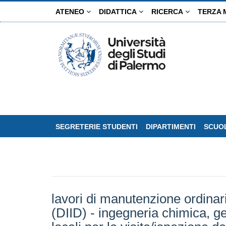
Salta
ATENEO
DIDATTICA
RICERCA
TERZA 
al
contenuto
principale
SEGRETERIE STUDENTI
DIPARTIMENTI
SCUOL
lavori di manutenzione ordinaria
(DIID) - ingegneria chimica, ge