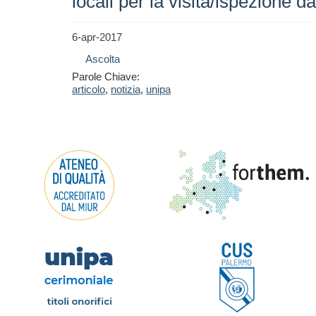
locali per la visita/ispezion
6-apr-2017
Ascolta
Parole Chiave:
articolo
,
notizia
,
unipa