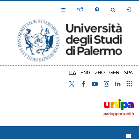
Salta
al
Toggle
Toggle
contenuto
Navigation
Navigation
principale
ITA
ENG
ZHO
GER
SPA