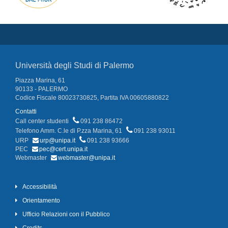
Università degli Studi di Palermo
Piazza Marina, 61
90133 - PALERMO
Codice Fiscale 80023730825, Partita IVA 00605880822
Contatti
Call center studenti
091 238 86472
Telefono Amm. C.le di P.zza Marina, 61
091 238 93011
URP
urp@unipa.it
091 238 93666
PEC
pec@cert.unipa.it
Webmaster
webmaster@unipa.it
Accessibilità
Orientamento
Ufficio Relazioni con il Pubblico