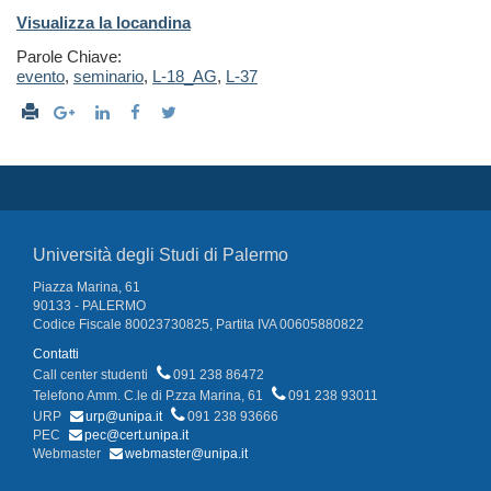
Visualizza la locandina
Parole Chiave:
evento
,
seminario
,
L-18_AG
,
L-37
Università degli Studi di Palermo
Piazza Marina, 61
90133 - PALERMO
Codice Fiscale 80023730825, Partita IVA 00605880822
Contatti
Call center studenti
091 238 86472
Telefono Amm. C.le di P.zza Marina, 61
091 238 93011
URP
urp@unipa.it
091 238 93666
PEC
pec@cert.unipa.it
Webmaster
webmaster@unipa.it