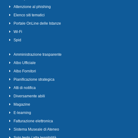
Attenzione al phishing
Elenco siti tematici
Portale OnLine delle Istanze
Wi-Fi
Spid
Amministrazione trasparente
Albo Ufficiale
Albo Fornitori
Pianificazione strategica
Atti di notifica
Diversamente abili
Magazine
E-learning
Fatturazione elettronica
Sistema Museale di Ateneo
Solo testo / alta leggibilità