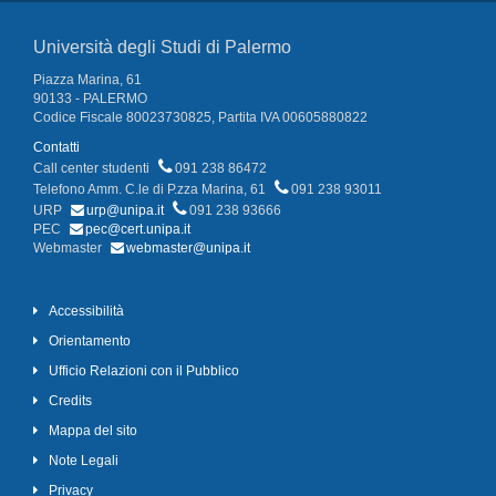
Università degli Studi di Palermo
Piazza Marina, 61
90133 - PALERMO
Codice Fiscale 80023730825, Partita IVA 00605880822
Contatti
Call center studenti
091 238 86472
Telefono Amm. C.le di P.zza Marina, 61
091 238 93011
URP
urp@unipa.it
091 238 93666
PEC
pec@cert.unipa.it
Webmaster
webmaster@unipa.it
Accessibilità
Orientamento
Ufficio Relazioni con il Pubblico
Credits
Mappa del sito
Note Legali
Privacy