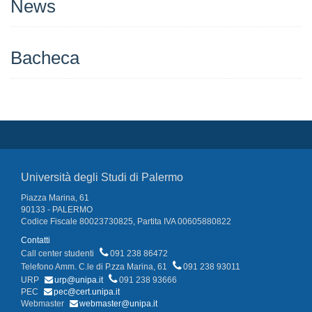
News
Bacheca
Università degli Studi di Palermo
Piazza Marina, 61
90133 - PALERMO
Codice Fiscale 80023730825, Partita IVA 00605880822
Contatti
Call center studenti
091 238 86472
Telefono Amm. C.le di P.zza Marina, 61
091 238 93011
URP
urp@unipa.it
091 238 93666
PEC
pec@cert.unipa.it
Webmaster
webmaster@unipa.it