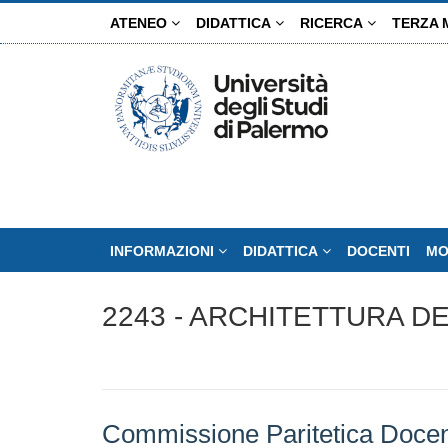
Salta
ATENEO
DIDATTICA
RICERCA
TERZA 
al
contenuto
principale
INFORMAZIONI
DIDATTICA
DOCENTI
MO
2243 - ARCHITETTURA D
Commissione Paritetica Docen