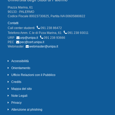
Piazza Marina, 61
90133 - PALERMO
Codice Fiscale 80023730825, Partita IVA 00605880822
Contatti
Call center studenti
091 238 86472
Telefono Amm. C.le di P.zza Marina, 61
091 238 93011
URP
urp@unipa.it
091 238 93666
PEC
pec@cert.unipa.it
Webmaster
webmaster@unipa.it
Accessibilità
Orientamento
Ufficio Relazioni con il Pubblico
Credits
Mappa del sito
Note Legali
Privacy
Attenzione al phishing