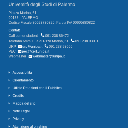
Università degli Studi di Palermo
Piazza Marina, 61
90133 - PALERMO
Codice Fiscale 80023730825, Partita IVA 00605880822
Contatti
Call center studenti
091 238 86472
Telefono Amm. C.le di P.zza Marina, 61
091 238 93011
URP
urp@unipa.it
091 238 93666
PEC
pec@cert.unipa.it
Webmaster
webmaster@unipa.it
Accessibilità
Orientamento
Ufficio Relazioni con il Pubblico
Credits
Mappa del sito
Note Legali
Privacy
Attenzione al phishing