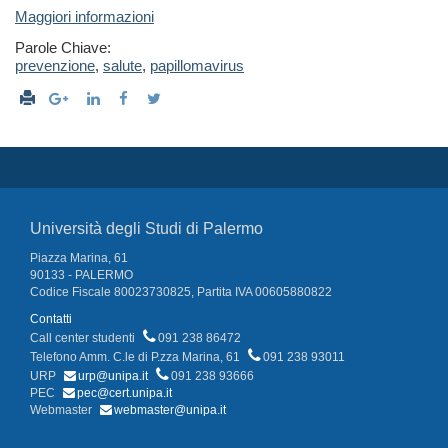
Maggiori informazioni
Parole Chiave:
prevenzione
,
salute
,
papillomavirus
Università degli Studi di Palermo
Piazza Marina, 61
90133 - PALERMO
Codice Fiscale 80023730825, Partita IVA 00605880822
Contatti
Call center studenti
091 238 86472
Telefono Amm. C.le di P.zza Marina, 61
091 238 93011
URP
urp@unipa.it
091 238 93666
PEC
pec@cert.unipa.it
Webmaster
webmaster@unipa.it