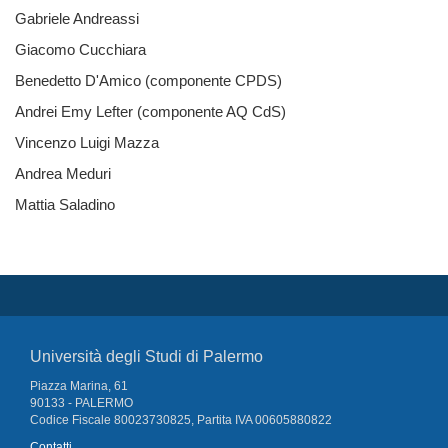
Gabriele Andreassi
Giacomo Cucchiara
Benedetto D'Amico (componente CPDS)
Andrei Emy Lefter (componente AQ CdS)
Vincenzo Luigi Mazza
Andrea Meduri
Mattia Saladino
Università degli Studi di Palermo
Piazza Marina, 61
90133 - PALERMO
Codice Fiscale 80023730825, Partita IVA 00605880822
Contatti