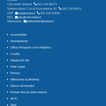
Call center studenti
091 238 86472
Telefono Amm. C.le di P.zza Marina, 61
091 238 93011
URP
urp@unipa.it
091 238 93666
PEC
pec@cert.unipa.it
Webmaster
webmaster@unipa.it
Accessibilità
Orientamento
Ufficio Relazioni con il Pubblico
Credits
Mappa del sito
Note Legali
Privacy
Attenzione al phishing
Elenco siti tematici
Portale OnLine delle Istanze
Wi-Fi
Spid