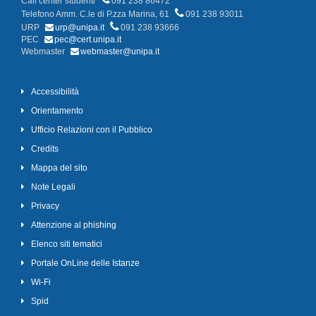
Call center studenti
091 238 86472
Telefono Amm. C.le di P.zza Marina, 61
091 238 93011
URP
urp@unipa.it
091 238 93666
PEC
pec@cert.unipa.it
Webmaster
webmaster@unipa.it
Accessibilità
Orientamento
Ufficio Relazioni con il Pubblico
Credits
Mappa del sito
Note Legali
Privacy
Attenzione al phishing
Elenco siti tematici
Portale OnLine delle Istanze
Wi-Fi
Spid