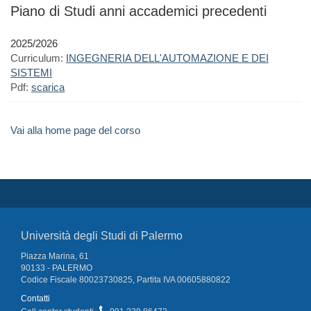
Piano di Studi anni accademici precedenti
2025/2026
Curriculum:
INGEGNERIA DELL'AUTOMAZIONE E DEI
SISTEMI
Pdf:
scarica
Vai alla home page del corso
Università degli Studi di Palermo
Piazza Marina, 61
90133 - PALERMO
Codice Fiscale 80023730825, Partita IVA 00605880822
Contatti