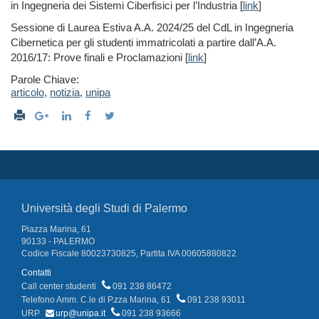
in Ingegneria dei Sistemi Ciberfisici per l’Industria [
link
]
Sessione di Laurea Estiva A.A. 2024/25 del CdL in Ingegneria
Cibernetica per gli studenti immatricolati a partire dall’A.A.
2016/17: Prove finali e Proclamazioni [
link
]
Parole Chiave:
articolo
,
notizia
,
unipa
Università degli Studi di Palermo
Piazza Marina, 61
90133 - PALERMO
Codice Fiscale 80023730825, Partita IVA 00605880822
Contatti
Call center studenti
091 238 86472
Telefono Amm. C.le di P.zza Marina, 61
091 238 93011
URP
urp@unipa.it
091 238 93666