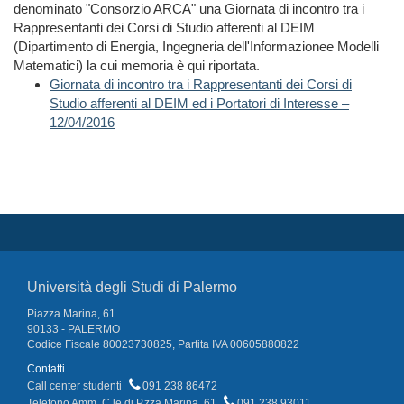
denominato "Consorzio ARCA" una
Giornata di incontro tra i
Rappresentanti dei Corsi di Studio afferenti al DEIM
(Dipartimento di Energia, Ingegneria dell'Informazionee Modelli
Matematici) la cui memoria è qui riportata.
Giornata di incontro tra i Rappresentanti dei Corsi di
Studio afferenti al DEIM ed i Portatori di Interesse
–
12/04/2016
Università degli Studi di Palermo
Piazza Marina, 61
90133 - PALERMO
Codice Fiscale 80023730825, Partita IVA 00605880822
Contatti
Call center studenti
091 238 86472
Telefono Amm. C.le di P.zza Marina, 61
091 238 93011