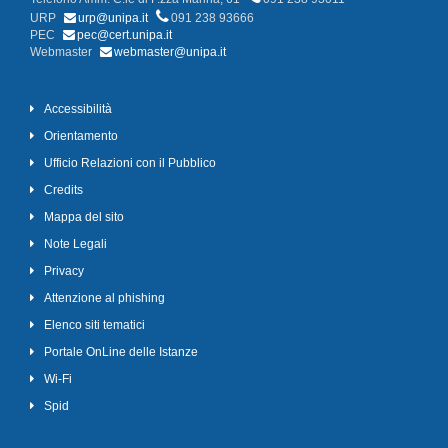
URP
urp@unipa.it
091 238 93666
PEC
pec@cert.unipa.it
Webmaster
webmaster@unipa.it
Accessibilità
Orientamento
Ufficio Relazioni con il Pubblico
Credits
Mappa del sito
Note Legali
Privacy
Attenzione al phishing
Elenco siti tematici
Portale OnLine delle Istanze
Wi-Fi
Spid