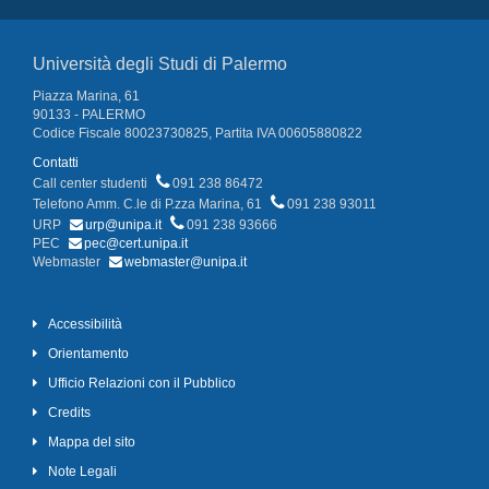
Università degli Studi di Palermo
Piazza Marina, 61
90133 - PALERMO
Codice Fiscale 80023730825, Partita IVA 00605880822
Contatti
Call center studenti
091 238 86472
Telefono Amm. C.le di P.zza Marina, 61
091 238 93011
URP
urp@unipa.it
091 238 93666
PEC
pec@cert.unipa.it
Webmaster
webmaster@unipa.it
Accessibilità
Orientamento
Ufficio Relazioni con il Pubblico
Credits
Mappa del sito
Note Legali