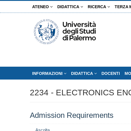
Salta
ATENEO
DIDATTICA
RICERCA
TERZA 
al
contenuto
principale
INFORMAZIONI
DIDATTICA
DOCENTI
MO
2234 - ELECTRONICS EN
Admission Requirements
Ascolta