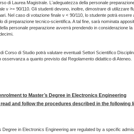
 Corso di Laurea Magistrale. L'adeguatezza della personale preparazione
ale ν >= 90/110. Gli studenti devono, inoltre, dimostrare di utilizzare f
iplinari. Nel caso di votazione finale ν < 90/110, lo studente potrà ess
ello di preparazione tecnico-scientifica. A tal fine, sarà nominata app
zza della personale preparazione avverrà prendendo in considerazione l
odecimi.
glio di Corso di Studio potrà valutare eventuali Settori Scientifico Discipl
in osservanza a quanto previsto dal Regolamento didattico di Ateneo.
nrolment to Master’s Degree in Electronics Engineering
 read and follow the procedures described in the following l
s Degree in Electronics Engineering are regulated by a specific admi