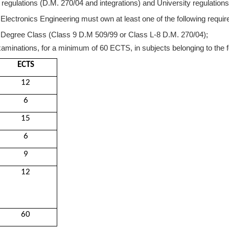
egulations (D.M. 270/04 and integrations) and University regulations
 Electronics Engineering must own at least one of the following requi
g Degree Class (Class 9 D.M 509/99 or Class L-8 D.M. 270/04);
aminations, for a minimum of 60 ECTS, in subjects belonging to the fol
ECTS
12
6
15
6
9
12
60