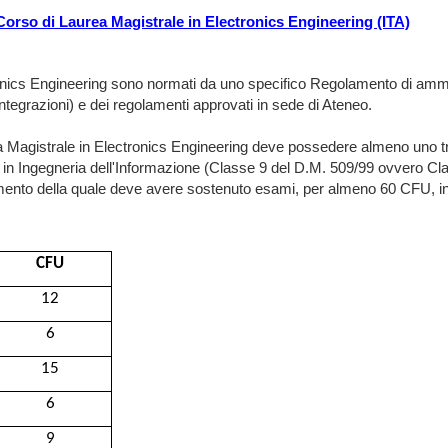
Corso di Laurea Magistrale in Electronics Engineering (ITA)
tronics Engineering sono normati da uno specifico Regolamento di ammi
ntegrazioni) e dei regolamenti approvati in sede di Ateneo.
a Magistrale in Electronics Engineering deve possedere almeno uno tra 
ee in Ingegneria dell'Informazione (Classe 9 del D.M. 509/99 ovvero Cl
ento della quale deve avere sostenuto esami, per almeno 60 CFU, in disci
CFU
12
6
15
6
9