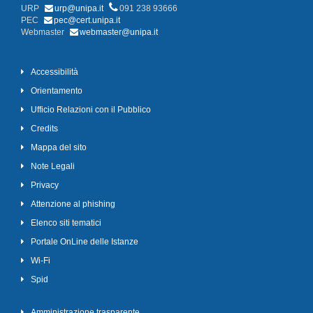
URP
urp@unipa.it
091 238 93666
PEC
pec@cert.unipa.it
Webmaster
webmaster@unipa.it
Accessibilità
Orientamento
Ufficio Relazioni con il Pubblico
Credits
Mappa del sito
Note Legali
Privacy
Attenzione al phishing
Elenco siti tematici
Portale OnLine delle Istanze
Wi-Fi
Spid
Amministrazione trasparente