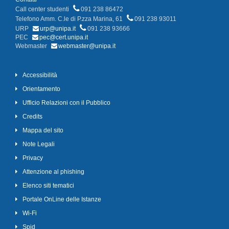
Call center studenti
091 238 86472
Telefono Amm. C.le di P.zza Marina, 61
091 238 93011
URP
urp@unipa.it
091 238 93666
PEC
pec@cert.unipa.it
Webmaster
webmaster@unipa.it
Accessibilità
Orientamento
Ufficio Relazioni con il Pubblico
Credits
Mappa del sito
Note Legali
Privacy
Attenzione al phishing
Elenco siti tematici
Portale OnLine delle Istanze
Wi-Fi
Spid