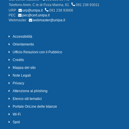
Telefono Amm. C.le di P.zza Marina, 61
091 238 93011
URP
urp@unipa.it
091 238 93666
PEC
pec@cert.unipa.it
Webmaster
webmaster@unipa.it
Accessibilità
Orientamento
Ufficio Relazioni con il Pubblico
Credits
Mappa del sito
Note Legali
Privacy
Attenzione al phishing
Elenco siti tematici
Portale OnLine delle Istanze
Wi-Fi
Spid