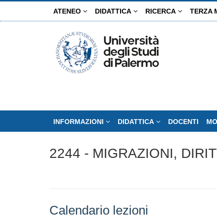
Salta
ATENEO
DIDATTICA
RICERCA
TERZA 
al
contenuto
principale
INFORMAZIONI
DIDATTICA
DOCENTI
MO
2244 - MIGRAZIONI, DIRI
Calendario lezioni