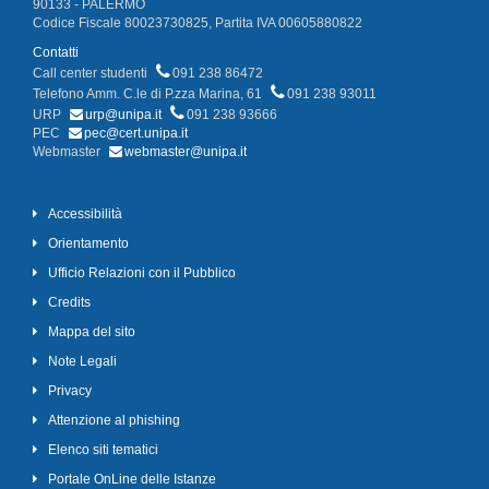
90133 - PALERMO
Codice Fiscale 80023730825, Partita IVA 00605880822
Contatti
Call center studenti
091 238 86472
Telefono Amm. C.le di P.zza Marina, 61
091 238 93011
URP
urp@unipa.it
091 238 93666
PEC
pec@cert.unipa.it
Webmaster
webmaster@unipa.it
Accessibilità
Orientamento
Ufficio Relazioni con il Pubblico
Credits
Mappa del sito
Note Legali
Privacy
Attenzione al phishing
Elenco siti tematici
Portale OnLine delle Istanze