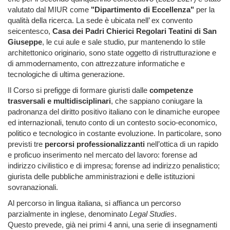
valutato dal MIUR come
"Dipartimento di Eccellenza"
per la
qualità della ricerca. La sede è ubicata nell’ ex convento
seicentesco,
Casa dei Padri Chierici Regolari Teatini di San
Giuseppe
, le cui aule e sale studio, pur mantenendo lo stile
architettonico originario, sono state oggetto di ristrutturazione e
di ammodernamento, con attrezzature informatiche e
tecnologiche di ultima generazione.
Il Corso si prefigge di formare giuristi dalle
competenze
trasversali e multidisciplinari
, che sappiano coniugare la
padronanza del diritto positivo italiano con le dinamiche europee
ed internazionali, tenuto conto di un contesto socio-economico,
politico e tecnologico in costante evoluzione. In particolare, sono
previsti tre
percorsi professionalizzanti
nell’ottica di un rapido
e proficuo inserimento nel mercato del lavoro: forense ad
indirizzo civilistico e di impresa; forense ad indirizzo penalistico;
giurista delle pubbliche amministrazioni e delle istituzioni
sovranazionali.
Al percorso in lingua italiana, si affianca un percorso
parzialmente in inglese, denominato
Legal Studies
.
Questo prevede, già nei primi 4 anni, una serie di insegnamenti