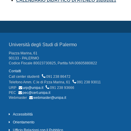
CALENDARIO DIDATTICO DI ATENEO 2020/2021
Università degli Studi di Palermo
Piazza Marina, 61
90133 - PALERMO
Codice Fiscale 80023730825, Partita IVA 00605880822
Contatti
Call center studenti
091 238 86472
Telefono Amm. C.le di P.zza Marina, 61
091 238 93011
URP
urp@unipa.it
091 238 93666
PEC
pec@cert.unipa.it
Webmaster
webmaster@unipa.it
Accessibilità
Orientamento
Ufficio Relazioni con il Pubblico