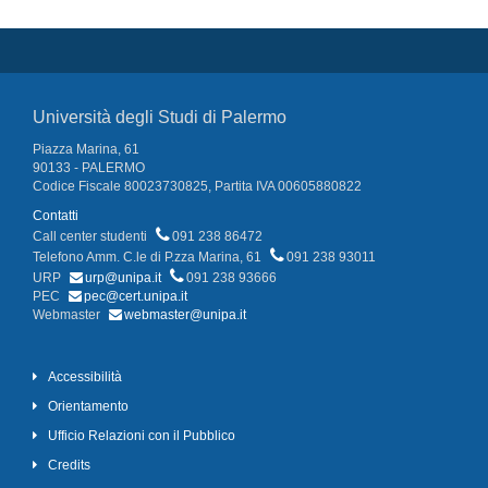
Università degli Studi di Palermo
Piazza Marina, 61
90133 - PALERMO
Codice Fiscale 80023730825, Partita IVA 00605880822
Contatti
Call center studenti
091 238 86472
Telefono Amm. C.le di P.zza Marina, 61
091 238 93011
URP
urp@unipa.it
091 238 93666
PEC
pec@cert.unipa.it
Webmaster
webmaster@unipa.it
Accessibilità
Orientamento
Ufficio Relazioni con il Pubblico
Credits