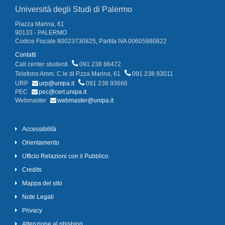
Università degli Studi di Palermo
Piazza Marina, 61
90133 - PALERMO
Codice Fiscale 80023730825, Partita IVA 00605880822
Contatti
Call center studenti
091 238 86472
Telefono Amm. C.le di P.zza Marina, 61
091 238 93011
URP
urp@unipa.it
091 238 93666
PEC
pec@cert.unipa.it
Webmaster
webmaster@unipa.it
Accessibilità
Orientamento
Ufficio Relazioni con il Pubblico
Credits
Mappa del sito
Note Legali
Privacy
Attenzione al phishing