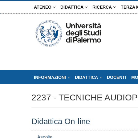
Salta
ATENEO
DIDATTICA
RICERCA
TERZA 
al
contenuto
principale
INFORMAZIONI
DIDATTICA
DOCENTI
MO
2237 - TECNICHE AUDIO
Didattica On-line
Ascolta