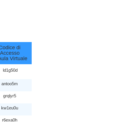
Codice di
Accesso
'Aula Virtuale
ld1g50d
antoo5m
grqlyr5
kw1eu0u
r6exa0h