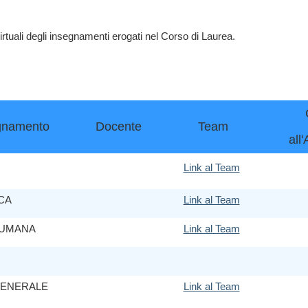
virtuali degli insegnamenti erogati nel Corso di Laurea.
gnamento
Docente
Team
all
Link al Team
CA
Link al Team
 UMANA
Link al Team
GENERALE
Link al Team