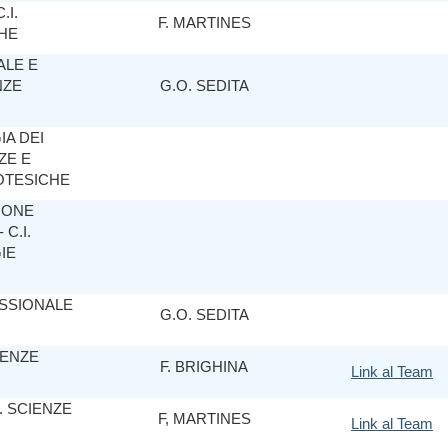
.I.
F. MARTINES
HE
ALE E
NZE
G.O. SEDITA
IA DEI
NZE E
OTESICHE
IONE
C.I.
IE
SSIONALE
G.O. SEDITA
IENZE
F. BRIGHINA
Link al Team
. SCIENZE
F, MARTINES
Link al Team