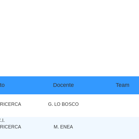
to
Docente
Team
 RICERCA
G. LO BOSCO
I.
 RICERCA
M. ENEA