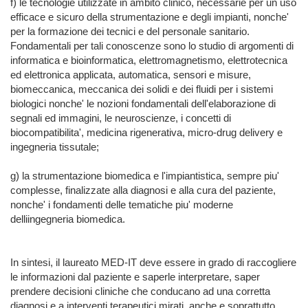
f) le tecnologie utilizzate in ambito clinico, necessarie per un uso 
efficace e sicuro della strumentazione e degli impianti, nonche' 
per la formazione dei tecnici e del personale sanitario. 
Fondamentali per tali conoscenze sono lo studio di argomenti di 
informatica e bioinformatica, elettromagnetismo, elettrotecnica 
ed elettronica applicata, automatica, sensori e misure, 
biomeccanica, meccanica dei solidi e dei fluidi per i sistemi 
biologici nonche' le nozioni fondamentali dell'elaborazione di 
segnali ed immagini, le neuroscienze, i concetti di 
biocompatibilita', medicina rigenerativa, micro-drug delivery e 
ingegneria tissutale;

g) la strumentazione biomedica e l'impiantistica, sempre piu' 
complesse, finalizzate alla diagnosi e alla cura del paziente, 
nonche' i fondamenti delle tematiche piu' moderne 
delliingegneria biomedica.

In sintesi, il laureato MED-IT deve essere in grado di raccogliere 
le informazioni dal paziente e saperle interpretare, saper 
prendere decisioni cliniche che conducano ad una corretta 
diagnosi e a interventi terapeutici mirati, anche e soprattutto 