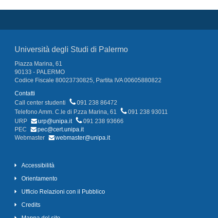
Università degli Studi di Palermo
Piazza Marina, 61
90133 - PALERMO
Codice Fiscale 80023730825, Partita IVA 00605880822
Contatti
Call center studenti
091 238 86472
Telefono Amm. C.le di P.zza Marina, 61
091 238 93011
URP
urp@unipa.it
091 238 93666
PEC
pec@cert.unipa.it
Webmaster
webmaster@unipa.it
Accessibilità
Orientamento
Ufficio Relazioni con il Pubblico
Credits