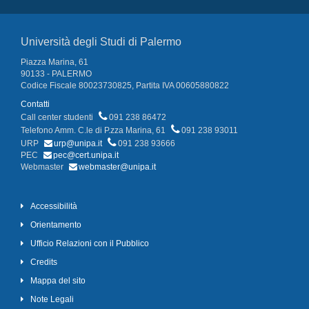
Università degli Studi di Palermo
Piazza Marina, 61
90133 - PALERMO
Codice Fiscale 80023730825, Partita IVA 00605880822
Contatti
Call center studenti
091 238 86472
Telefono Amm. C.le di P.zza Marina, 61
091 238 93011
URP
urp@unipa.it
091 238 93666
PEC
pec@cert.unipa.it
Webmaster
webmaster@unipa.it
Accessibilità
Orientamento
Ufficio Relazioni con il Pubblico
Credits
Mappa del sito
Note Legali