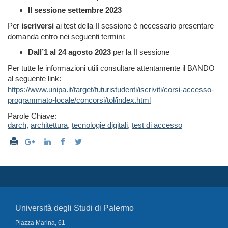
II sessione settembre 2023
Per
iscriversi
ai test della II sessione è necessario presentare
domanda entro nei seguenti termini:
Dall’1 al 24 agosto 2023
per la II sessione
Per tutte le informazioni utili consultare attentamente il BANDO
al seguente link:
https://www.unipa.it/target/futuristudenti/iscriviti/corsi-accesso-
programmato-locale/concorsi/tol/index.html
Parole Chiave:
darch
,
architettura
,
tecnologie digitali
,
test di accesso
Università degli Studi di Palermo
Piazza Marina, 61