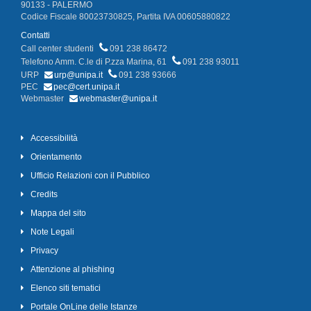
90133 - PALERMO
Codice Fiscale 80023730825, Partita IVA 00605880822
Contatti
Call center studenti
091 238 86472
Telefono Amm. C.le di P.zza Marina, 61
091 238 93011
URP
urp@unipa.it
091 238 93666
PEC
pec@cert.unipa.it
Webmaster
webmaster@unipa.it
Accessibilità
Orientamento
Ufficio Relazioni con il Pubblico
Credits
Mappa del sito
Note Legali
Privacy
Attenzione al phishing
Elenco siti tematici
Portale OnLine delle Istanze