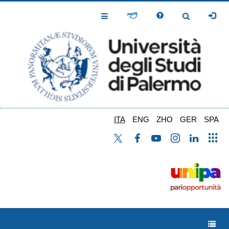
Salta
al
Toggle
Toggle
contenuto
Navigation
Navigation
principale
ITA
ENG
ZHO
GER
SPA