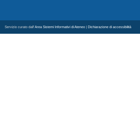
Servizio curato dall'
Area Sistemi Informativi di Ateneo
|
Dichiarazione di accessibilità