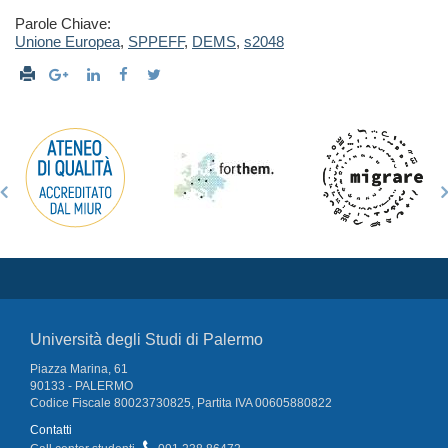
Parole Chiave:
Unione Europea
,
SPPEFF
,
DEMS
,
s2048
Università degli Studi di Palermo
Piazza Marina, 61
90133 - PALERMO
Codice Fiscale 80023730825, Partita IVA 00605880822
Contatti