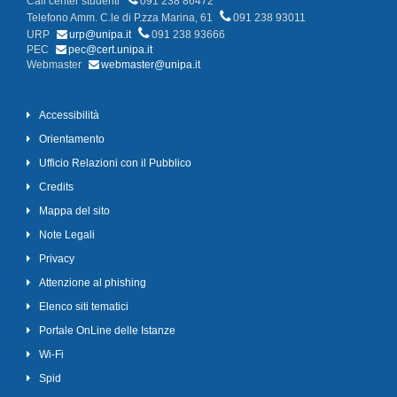
Call center studenti
091 238 86472
Telefono Amm. C.le di P.zza Marina, 61
091 238 93011
URP
urp@unipa.it
091 238 93666
PEC
pec@cert.unipa.it
Webmaster
webmaster@unipa.it
Accessibilità
Orientamento
Ufficio Relazioni con il Pubblico
Credits
Mappa del sito
Note Legali
Privacy
Attenzione al phishing
Elenco siti tematici
Portale OnLine delle Istanze
Wi-Fi
Spid