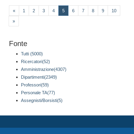
(current)
«
1
2
3
4
5
6
7
8
9
10
»
Fonte
Tutti (5000)
Ricercatori(52)
Amministrazione(4307)
Dipartimenti(2349)
Professori(59)
Personale TA(77)
Assegnisti/Borsisti(5)