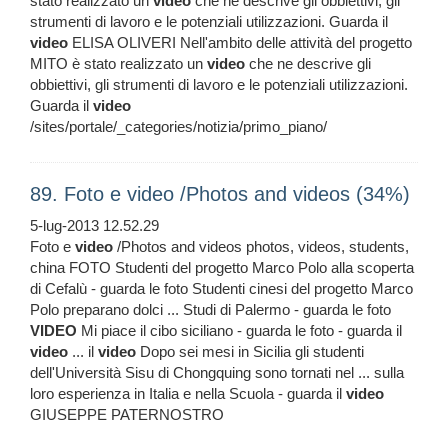
stato realizzato un
video
che ne descrive gli obbiettivi, gli
strumenti di lavoro e le potenziali utilizzazioni. Guarda il
video
ELISA OLIVERI Nell'ambito delle attività del progetto
MITO è stato realizzato un
video
che ne descrive gli
obbiettivi, gli strumenti di lavoro e le potenziali utilizzazioni.
Guarda il
video
/sites/portale/_categories/notizia/primo_piano/
89. Foto e video /Photos and videos (34%)
5-lug-2013 12.52.29
Foto e
video
/Photos and videos photos, videos, students,
china FOTO Studenti del progetto Marco Polo alla scoperta
di Cefalù - guarda le foto Studenti cinesi del progetto Marco
Polo preparano dolci ... Studi di Palermo - guarda le foto
VIDEO
Mi piace il cibo siciliano - guarda le foto - guarda il
video
... il
video
Dopo sei mesi in Sicilia gli studenti
dell'Università Sisu di Chongquing sono tornati nel ... sulla
loro esperienza in Italia e nella Scuola - guarda il
video
GIUSEPPE PATERNOSTRO