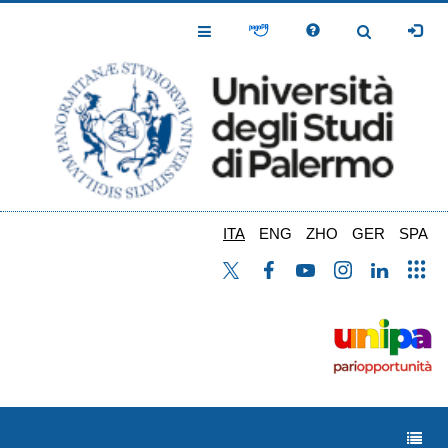
Salta
al
Toggle
Toggle
contenuto
Navigation
Navigation
principale
ITA
ENG
ZHO
GER
SPA