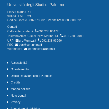
Università degli Studi di Palermo
Piazza Marina, 61
90133 - PALERMO
Codice Fiscale 80023730825, Partita IVA 00605880822
Contatti
Call center studenti
091 238 86472
Telefono Amm. C.le di P.zza Marina, 61
091 238 93011
URP
urp@unipa.it
091 238 93666
PEC
pec@cert.unipa.it
Webmaster
webmaster@unipa.it
Accessibilità
Orientamento
Ufficio Relazioni con il Pubblico
Credits
Mappa del sito
Note Legali
Privacy
Attenzione al phishing