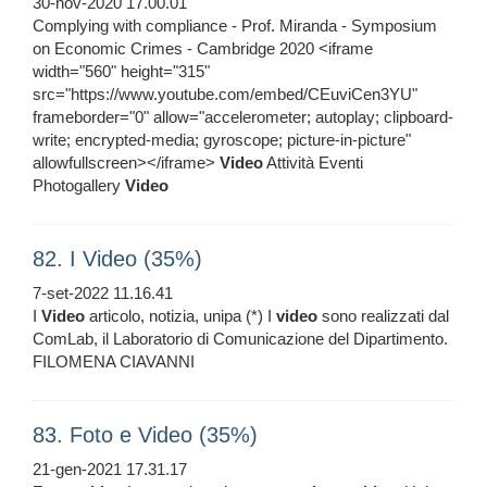
30-nov-2020 17.00.01
Complying with compliance - Prof. Miranda - Symposium
on Economic Crimes - Cambridge 2020 <iframe
width="560" height="315"
src="https://www.youtube.com/embed/CEuviCen3YU"
frameborder="0" allow="accelerometer; autoplay; clipboard-
write; encrypted-media; gyroscope; picture-in-picture"
allowfullscreen></iframe>
Video
Attività Eventi
Photogallery
Video
82. I Video (35%)
7-set-2022 11.16.41
I
Video
articolo, notizia, unipa (*) I
video
sono realizzati dal
ComLab, il Laboratorio di Comunicazione del Dipartimento.
FILOMENA CIAVANNI
83. Foto e Video (35%)
21-gen-2021 17.31.17