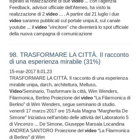
ispirato la realizzazione di due
video
... con l’agenzia
Feedback, advisor ufficiale dell’Ateneo, ha visto la
realizzazione di 2
video
... . A partire dal 21 luglio i due
video
saranno pubblicati sul portale unipa.it, sul canale
youtube ... il
video
"vincitore" che diventerà lo spot ufficiale
della nuova campagna di comunicazione
98. TRASFORMARE LA CITTÀ. Il racconto
di una esperienza mirabile (31%)
15-mar-2017 8.01.23
TRASFORMARE LA CITTÀ. Il racconto di una esperienza
mirabile unipa, darch, architettura, Melluso,
Video
/Seminario, Trasformare la città, Wim Wenders,
Filarmonica, Berlino Proiezione del
video
“La Filarmonica di
Berlino” di Wim Wenders, segue seminario di studio.
venerdì 17 marzo 2017 ore 15 Aula Magna “Margherita De
Simone” Iniziativa nell’ambito delle attività del Laboratorio 5
di Vincenzo ... De Simone, Giuseppe Marsala Locandina
ANDREA SANTORO Proiezione del
video
“La Filarmonica
di Berlino” di Wim