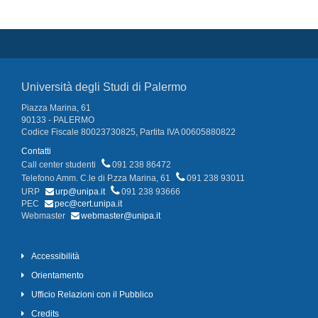
Università degli Studi di Palermo
Piazza Marina, 61
90133 - PALERMO
Codice Fiscale 80023730825, Partita IVA 00605880822
Contatti
Call center studenti
091 238 86472
Telefono Amm. C.le di P.zza Marina, 61
091 238 93011
URP
urp@unipa.it
091 238 93666
PEC
pec@cert.unipa.it
Webmaster
webmaster@unipa.it
Accessibilità
Orientamento
Ufficio Relazioni con il Pubblico
Credits