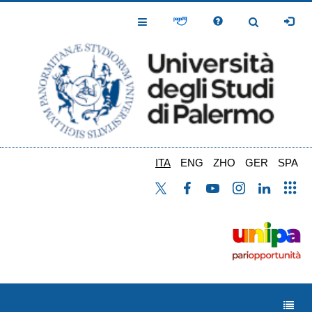
Salta
al
Toggle
Toggle
contenuto
Navigation
Navigation
principale
ITA
ENG
ZHO
GER
SPA