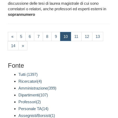
discussione delle tesi di laurea magistrale di cui sono
correlatori o relatori, anche professori ed esperti esterni in
soprannumero
(current)
«
5
6
7
8
9
10
11
12
13
14
»
Fonte
Tutti (1397)
Ricercatori(4)
Amministrazione(399)
Dipartimenti(107)
Professori(2)
Personale TA(14)
Assegnisti/Borsisti(1)