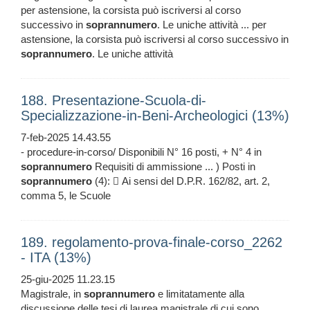
per astensione, la corsista può iscriversi al corso
successivo in
soprannumero
. Le uniche attività ... per
astensione, la corsista può iscriversi al corso successivo in
soprannumero
. Le uniche attività
188. Presentazione-Scuola-di-
Specializzazione-in-Beni-Archeologici (13%)
7-feb-2025 14.43.55
- procedure-in-corso/ Disponibili N° 16 posti, + N° 4 in
soprannumero
Requisiti di ammissione ... ) Posti in
soprannumero
(4):  Ai sensi del D.P.R. 162/82, art. 2,
comma 5, le Scuole
189. regolamento-prova-finale-corso_2262
- ITA (13%)
25-giu-2025 11.23.15
Magistrale, in
soprannumero
e limitatamente alla
discussione delle tesi di laurea magistrale di cui sono