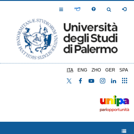
Salta
al
Toggle
Toggle
contenuto
Navigation
Navigation
principale
ITA
ENG
ZHO
GER
SPA