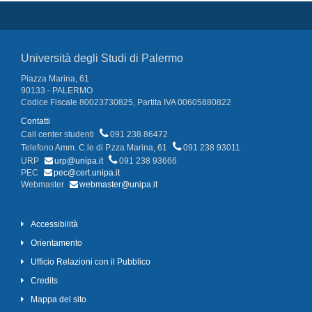
Università degli Studi di Palermo
Piazza Marina, 61
90133 - PALERMO
Codice Fiscale 80023730825, Partita IVA 00605880822
Contatti
Call center studenti
091 238 86472
Telefono Amm. C.le di P.zza Marina, 61
091 238 93011
URP
urp@unipa.it
091 238 93666
PEC
pec@cert.unipa.it
Webmaster
webmaster@unipa.it
Accessibilità
Orientamento
Ufficio Relazioni con il Pubblico
Credits
Mappa del sito