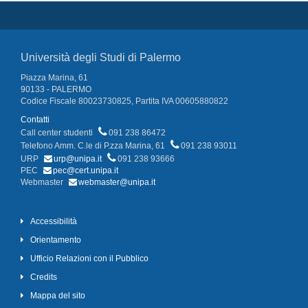
Università degli Studi di Palermo
Piazza Marina, 61
90133 - PALERMO
Codice Fiscale 80023730825, Partita IVA 00605880822
Contatti
Call center studenti
091 238 86472
Telefono Amm. C.le di P.zza Marina, 61
091 238 93011
URP
urp@unipa.it
091 238 93666
PEC
pec@cert.unipa.it
Webmaster
webmaster@unipa.it
Accessibilità
Orientamento
Ufficio Relazioni con il Pubblico
Credits
Mappa del sito