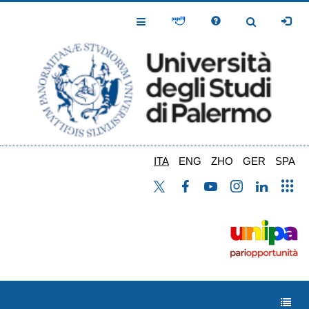
Salta
al
Toggle
Toggle
contenuto
Navigation
Navigation
principale
ITA
ENG
ZHO
GER
SPA