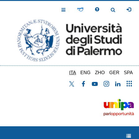
Salta
al
Toggle
Toggle
contenuto
Navigation
Navigation
principale
ITA
ENG
ZHO
GER
SPA