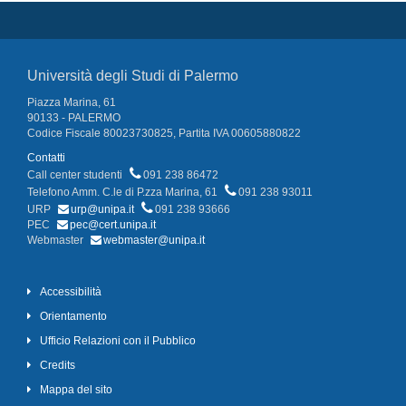
Università degli Studi di Palermo
Piazza Marina, 61
90133 - PALERMO
Codice Fiscale 80023730825, Partita IVA 00605880822
Contatti
Call center studenti
091 238 86472
Telefono Amm. C.le di P.zza Marina, 61
091 238 93011
URP
urp@unipa.it
091 238 93666
PEC
pec@cert.unipa.it
Webmaster
webmaster@unipa.it
Accessibilità
Orientamento
Ufficio Relazioni con il Pubblico
Credits
Mappa del sito