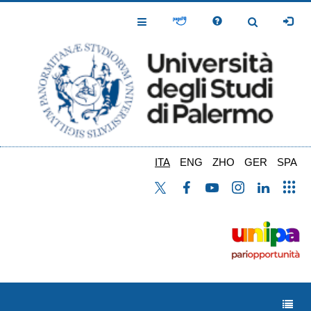
Salta
al
Toggle
Toggle
contenuto
Navigation
Navigation
principale
ITA
ENG
ZHO
GER
SPA