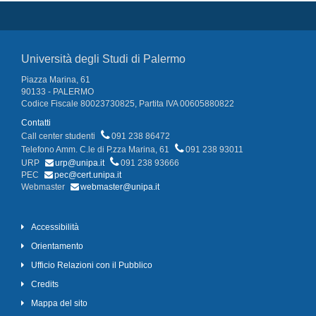
Università degli Studi di Palermo
Piazza Marina, 61
90133 - PALERMO
Codice Fiscale 80023730825, Partita IVA 00605880822
Contatti
Call center studenti
091 238 86472
Telefono Amm. C.le di P.zza Marina, 61
091 238 93011
URP
urp@unipa.it
091 238 93666
PEC
pec@cert.unipa.it
Webmaster
webmaster@unipa.it
Accessibilità
Orientamento
Ufficio Relazioni con il Pubblico
Credits
Mappa del sito